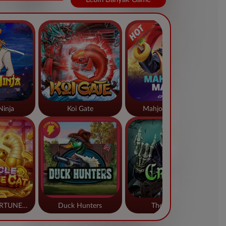
Ninja
Koi Gate
Mahjong Magic
MUSCLE FORTUNE CAT
Duck Hunters
The Crypt