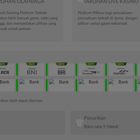
RUHAN OLAHRAGA
TARUHAN LIVE KASINO
ook Gaming Platform Terbaik
Platform Pilihan bagi perusahaan-
kan lebih banyak game, odds yang
perusahaan terbaik di dunia, dengan
nggi, dan menyediakan pilihan yang
pilihan variasi game terbanyak
anyak untuk pemain.
ikan tidak dapat diproses
Penarikan
Rata-rata 5 Menit