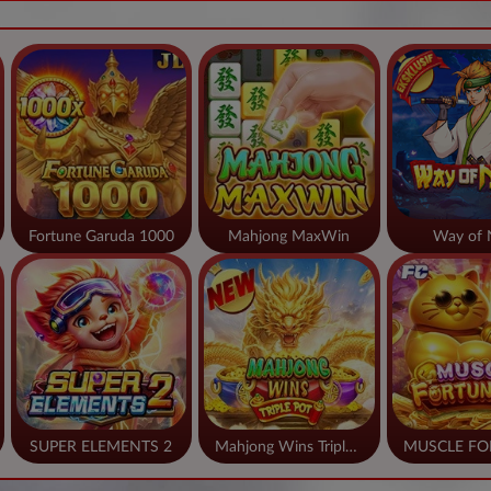
Fortune Garuda 1000
Mahjong MaxWin
Way of 
SUPER ELEMENTS 2
Mahjong Wins Triple Pot