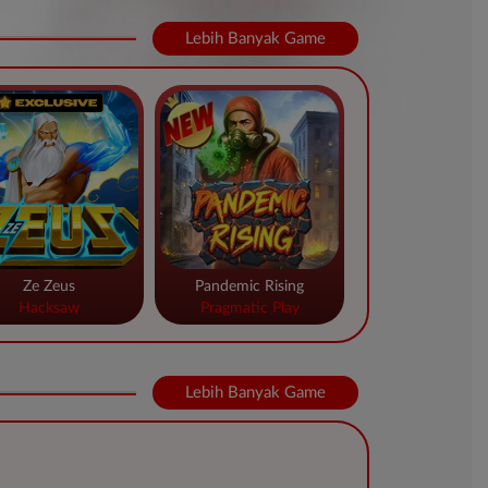
Lebih Banyak Game
Ze Zeus
Pandemic Rising
Hacksaw
Pragmatic Play
Lebih Banyak Game