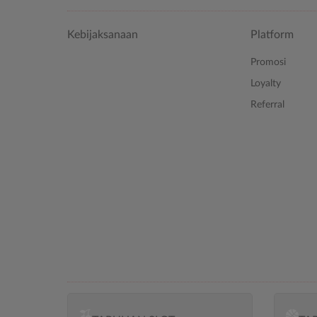
Kebijaksanaan
Platform
Promosi
Loyalty
Referral