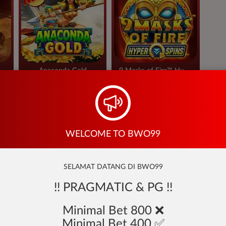
Anaconda Gold
9 Masks of Fire™ HyperSpins™
Pragmatic Play
MicroGaming
WELCOME TO BWO99
SELAMAT DATANG DI BWO99
!! PRAGMATIC & PG !!
Minimal Bet 800 ❌
Minimal Bet 400 ✅