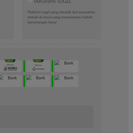
TARUHAN TOGEL
Platform togel yang menarik dari perusahan
terbaik di dunia yang menawarkan hadiah
kemenangan besar