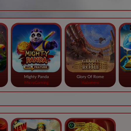
Mighty Panda
Glory Of Rome
MicroGaming
Habanero