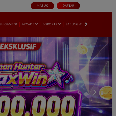
MASUK
DAFTAR
PROMOSI
SH GAME
ARCADE
E-SPORTS
SABUNG AYAM